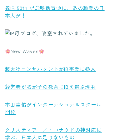
祝IB 50th 記念映像冒頭に、あの職業の日
本人が！
New Waves
超大物コンサルタントがIB事業に参入
経営者が我が子の教育にIBを選ぶ理由
本田圭佑がインターナショナルスクール
開校
クリスティアーノ・ロナウドの神対応に
学ぶ、日本人に足りないもの