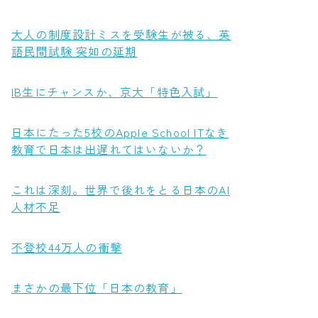
大人の制度設計ミスを受験生が被る、英
語民間試験 突如の延期
IB生にチャンスか、京大「特色入試」
日本にたった5校のApple School ITなき
教育で日本は出遅れてはいないか？
これは深刻。世界で後れをとる日本のAI
人材不足
不登校44万人の衝撃
まさかの最下位「日本の教育」