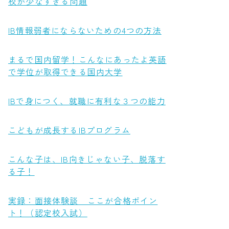
校が少なすぎる問題
IB情報弱者にならないための4つの方法
まるで国内留学！こんなにあったよ英語
で学位が取得できる国内大学
IBで身につく、就職に有利な３つの能力
こどもが成長するIBプログラム
こんな子は、IB向きじゃない子、脱落す
る子！
実録：面接体験談 ここが合格ポイン
ト！（認定校入試）