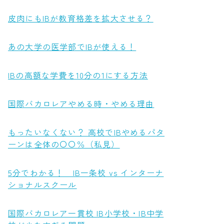
皮肉にもIBが教育格差を拡大させる？
あの大学の医学部でIBが使える！
IBの高額な学費を10分の1にする方法
国際バカロレアやめる時・やめる理由
もったいなくない？ 高校でIBやめるパタ
ーンは全体の〇〇％（私見）
5分でわかる！ IB一条校 vs インターナ
ショナルスクール
国際バカロレア一貫校 IB小学校・IB中学