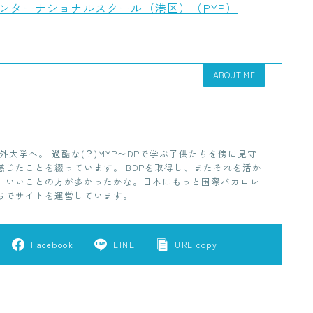
ンターナショナルスクール（港区）（PYP）
ABOUT ME
外大学へ。 過酷な(？)MYP〜DPで学ぶ子供たちを傍に見守
じたことを綴っています。IBDPを取得し、またそれを活か
、いいことの方が多かったかな。日本にもっと国際バカロレ
ちでサイトを運営しています。
Facebook
LINE
URL copy