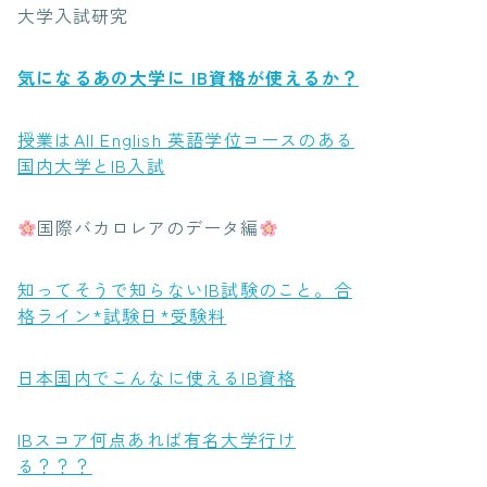
大学入試研究
気になるあの大学に IB資格が使えるか？
授業はAll English 英語学位コースのある
国内大学とIB入試
国際バカロレアのデータ編
知ってそうで知らないIB試験のこと。合
格ライン*試験日*受験料
日本国内でこんなに使えるIB資格
IBスコア何点あれば有名大学行け
る？？？