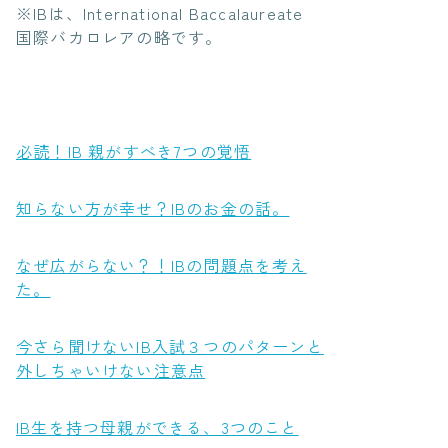
※IBは、International Baccalaureate
国際バカロレア
の略です。
必読！IB 親がすべき7つの覚悟
知らない方が幸せ？IBのお金の話。
なぜ広がらない？！IBの問題点を考え
た。
今さら聞けないIB入試３つのパターンと
外しちゃいけない注意点
IB生を持つ母親ができる、3つのこと