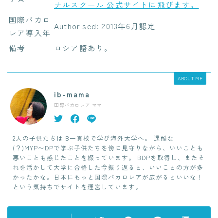
ナルスクール 公式サイトに飛びます。
国際バカロ
Authorised: 2013年6月認定
レア導入年
備考
ロシア語あり。
ABOUT ME
ib-mama
国際バカロレア ママ
2人の子供たちはIB一貫校で学び海外大学へ。 過酷な
(？)MYP〜DPで学ぶ子供たちを傍に見守りながら、いいことも
悪いことも感じたことを綴っています。IBDPを取得し、またそ
れを活かして大学に合格した今振り返ると、いいことの方が多
かったかな。日本にもっと国際バカロレアが広がるといいな！
という気持ちでサイトを運営しています。