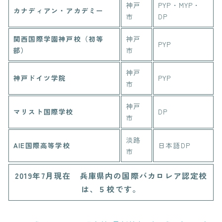
神戸
PYP・MYP・
カナディアン・アカデミー
市
DP
関西国際学園神戸校（初等
神戸
PYP
部）
市
神戸
神戸ドイツ学院
PYP
市
神戸
マリスト国際学校
DP
市
淡路
AIE国際高等学校
日本語DP
市
2019年7月現在 兵庫県内の国際バカロレア認定校
は、５校です。