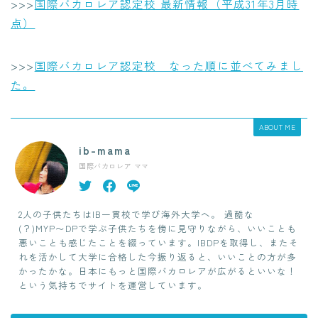
>>>
国際バカロレア認定校 最新情報（平成31年3月時
点）
>>>
国際バカロレア認定校 なった順に並べてみまし
た。
ABOUT ME
ib-mama
国際バカロレア ママ
2人の子供たちはIB一貫校で学び海外大学へ。 過酷な
(？)MYP〜DPで学ぶ子供たちを傍に見守りながら、いいことも
悪いことも感じたことを綴っています。IBDPを取得し、またそ
れを活かして大学に合格した今振り返ると、いいことの方が多
かったかな。日本にもっと国際バカロレアが広がるといいな！
という気持ちでサイトを運営しています。