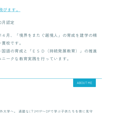
飛びます。
年10月認定
年４月、「境界をまたぐ越境人」の育成を建学の精
一貫校です。
ヶ国語の育成と「ＥＳＤ（持続発展教育）」の推進
ユニークな教育実践を行っています。
ABOUT ME
外大学へ。 過酷な(？)MYP〜DPで学ぶ子供たちを傍に見守