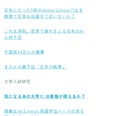
日本にたった5校のApple School ITなき
教育で日本は出遅れてはいないか？
これは深刻。世界で後れをとる日本のAI
人材不足
不登校44万人の衝撃
まさかの最下位「日本の教育」
大学入試研究
気になるあの大学に IB資格が使えるか？
授業はAll English 英語学位コースのある