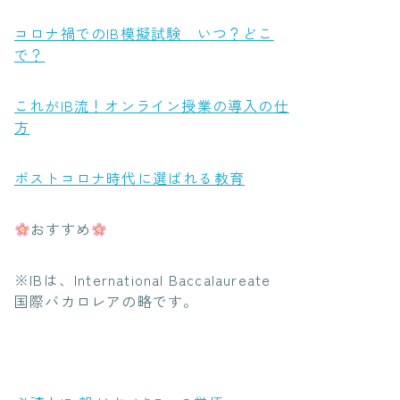
コロナ禍でのIB模擬試験 いつ？どこ
で？
これがIB流！オンライン授業の導入の仕
方
ポストコロナ時代に選ばれる教育
おすすめ
※IBは、International Baccalaureate
国際バカロレア
の略です。