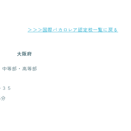
＞＞＞国際バカロレア認定校一覧に戻る
大阪府
 中等部・高等部
−３５
5分