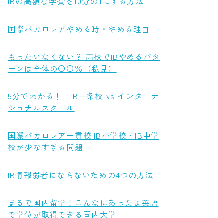
IBの高額な学費を10分の1にする方法
国際バカロレアやめる時・やめる理由
もったいなくない？ 高校でIBやめるパタ
ーンは全体の〇〇％（私見）
5分でわかる！ IB一条校 vs インターナ
ショナルスクール
国際バカロレア一貫校 IB小学校・IB中学
校が少なすぎる問題
IB情報弱者にならないための4つの方法
まるで国内留学！こんなにあったよ英語
で学位が取得できる国内大学