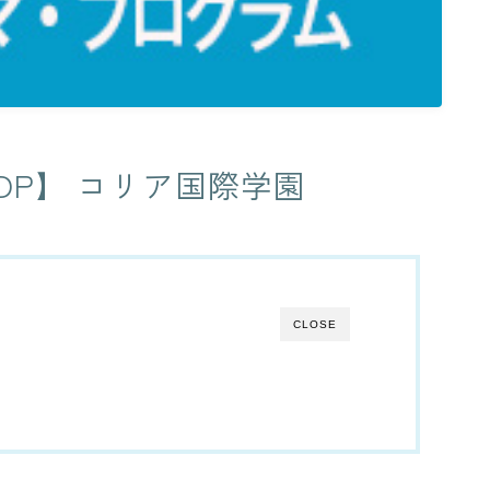
P】 コリア国際学園
CLOSE