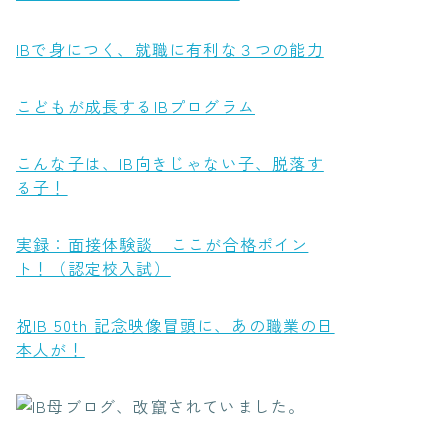
IBで身につく、就職に有利な３つの能力
こどもが成長するIBプログラム
こんな子は、IB向きじゃない子、脱落す
る子！
実録：面接体験談 ここが合格ポイン
ト！（認定校入試）
祝IB 50th 記念映像冒頭に、あの職業の日
本人が！