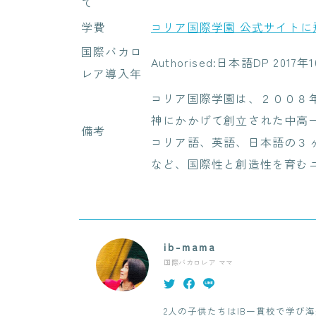
て
学費
コリア国際学園 公式サイトに
国際バカロ
Authorised:日本語DP 2017
レア導入年
コリア国際学園は、２００８
神にかかげて創立された中高
備考
コリア語、英語、日本語の３
など、国際性と創造性を育む
ib-mama
国際バカロレア ママ
2人の子供たちはIB一貫校で学び海