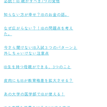
必読！IB 親がすべき7つの覚悟
知らない方が幸せ？IBのお金の話。
なぜ広がらない？！IBの問題点を考え
た。
今さら聞けないIB入試３つのパターンと
外しちゃいけない注意点
IB生を持つ母親ができる、3つのこと
皮肉にもIBが教育格差を拡大させる？
あの大学の医学部でIBが使える！