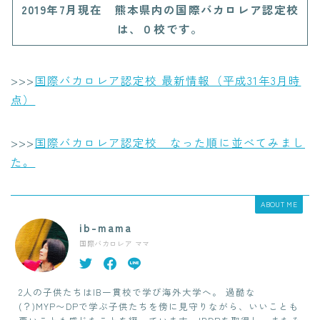
2019年7月現在 熊本県内の国際バカロレア認定校
は、０校です。
>>>
国際バカロレア認定校 最新情報（平成31年3月時
点）
>>>
国際バカロレア認定校 なった順に並べてみまし
た。
ABOUT ME
ib-mama
国際バカロレア ママ
2人の子供たちはIB一貫校で学び海外大学へ。 過酷な
(？)MYP〜DPで学ぶ子供たちを傍に見守りながら、いいことも