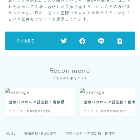
悪いことも感じたことを綴っています。IBDPを取得し、またそ
れを活かして大学に合格した今振り返ると、いいことの方が多
かったかな。日本にもっと国際バカロレアが広がるといいな！
という気持ちでサイトを運営しています。
SHARE
Recommend
こちらの記事もどうぞ
国際バカロレア認定校：島根県
国際バカロレア認定校：栃木
2019.10.30
都道府県別IB認定校
2019.07.17
都道府県別IB認定校
HOME
都道府県別IB認定校
国際バカロレア認定校：熊本県
＞
＞