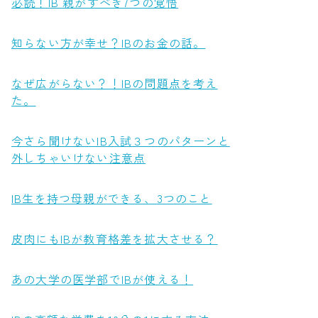
必読！IB 親がすべき7つの覚悟
知らない方が幸せ？IBのお金の話。
なぜ広がらない？！IBの問題点を考え
た。
今さら聞けないIB入試３つのパターンと
外しちゃいけない注意点
IB生を持つ母親ができる、3つのこと
皮肉にもIBが教育格差を拡大させる？
あの大学の医学部でIBが使える！