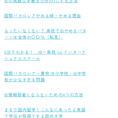
IBの高額な学費を10分の1にする方法
国際バカロレアやめる時・やめる理由
もったいなくない？ 高校でIBやめるパタ
ーンは全体の〇〇％（私見）
5分でわかる！ IB一条校 vs インターナ
ショナルスクール
国際バカロレア一貫校 IB小学校・IB中学
校が少なすぎる問題
IB情報弱者にならないための4つの方法
まるで国内留学！こんなにあったよ英語
で学位が取得できる国内大学