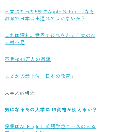
日本にたった5校のApple School ITなき
教育で日本は出遅れてはいないか？
これは深刻。世界で後れをとる日本のAI
人材不足
不登校44万人の衝撃
まさかの最下位「日本の教育」
大学入試研究
気になるあの大学に IB資格が使えるか？
授業はAll English 英語学位コースのある