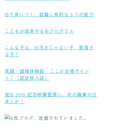
IBで身につく、就職に有利な３つの能力
こどもが成長するIBプログラム
こんな子は、IB向きじゃない子、脱落す
る子！
実録：面接体験談 ここが合格ポイン
ト！（認定校入試）
祝IB 50th 記念映像冒頭に、あの職業の日
本人が！