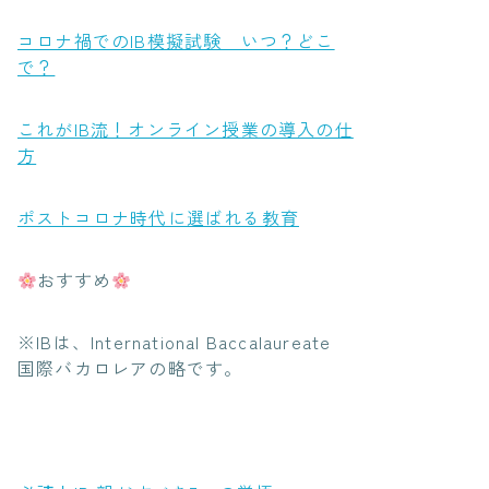
コロナ禍でのIB模擬試験 いつ？どこ
で？
これがIB流！オンライン授業の導入の仕
方
ポストコロナ時代に選ばれる教育
おすすめ
※IBは、International Baccalaureate
国際バカロレア
の略です。