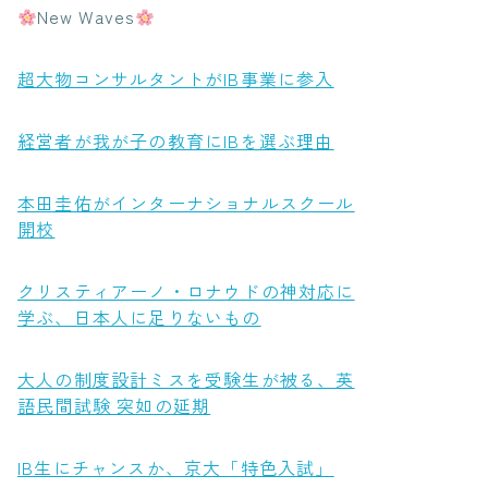
New Waves
超大物コンサルタントがIB事業に参入
経営者が我が子の教育にIBを選ぶ理由
本田圭佑がインターナショナルスクール
開校
クリスティアーノ・ロナウドの神対応に
学ぶ、日本人に足りないもの
大人の制度設計ミスを受験生が被る、英
語民間試験 突如の延期
IB生にチャンスか、京大「特色入試」