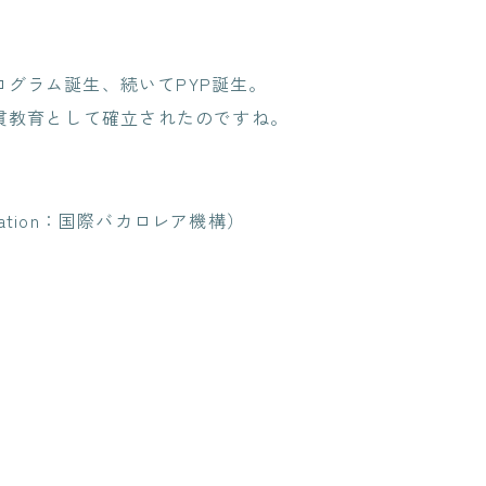
プログラム誕生、続いてPYP誕生。
貫教育として確立されたのですね。
Organization：国際バカロレア機構）